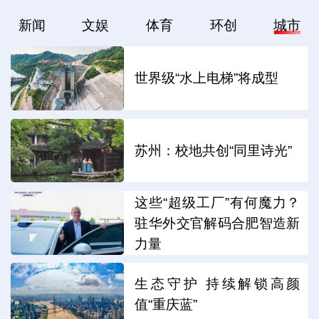
新闻
文娱
体育
环创
城市
世界级“水上电梯”将成型
苏州：校地共创“同里诗光”
这些“超级工厂”有何魔力？
驻华外交官解码合肥智造新
力量
生态守护 持续解锁高颜
值“重庆蓝”