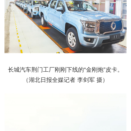
长城汽车荆门工厂刚刚下线的“金刚炮”皮卡。
（湖北日报全媒记者 李剑军 摄）