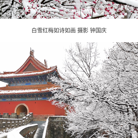
白雪红梅如诗如画 摄影 钟国庆