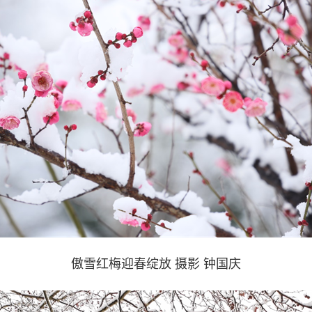
傲雪红梅迎春绽放 摄影 钟国庆