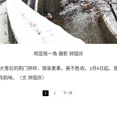
明显陵一角 摄影 钟国庆
雪后的荆门钟祥，银装素裹，美不胜收。2月6日起，
有韵味。（文 钟国庆）
1
2
下一页