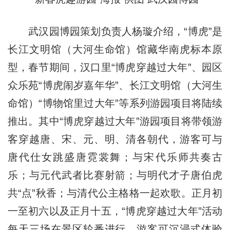
武汉园博园策划负责人杨璇介绍，“博虎”是
长江文明馆（大河生命馆）馆藏华南虎标本原
型，春节期间，汉口里“博虎穿越过大年”、园区
众乐苑“博虎闹岁嘉年华”、长江文明馆（大河生
命馆）“博物馆里过大年”等系列游园项目将陆续
推出。其中“博虎穿越过大年”游园项目将带领游
客穿越唐、宋、元、明、清各朝代，游客可与
唐代仕女跳盛唐霓裳舞；与宋代乐师共奏古
乐；与元代武者比赛射箭；与明代才子唐伯虎
共“点”秋香；与清代公主格格一起欢歌。正月初
一至初六以及正月十五，“博虎穿越过大年”活动
每天三场在景区轮番进行，游客可沉浸式体验