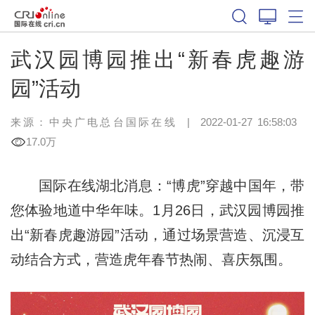
武汉园博园推出“新春虎趣游
园”活动
来源：
中央广电总台国际在线
|
2022-01-27 16:58:03
17.0万
国际在线湖北消息：“博虎”穿越中国年，带
您体验地道中华年味。1月26日，武汉园博园推
出“新春虎趣游园”活动，通过场景营造、沉浸互
动结合方式，营造虎年春节热闹、喜庆氛围。