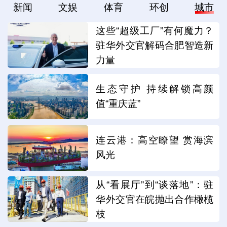
新闻
文娱
体育
环创
城市
这些“超级工厂”有何魔力？
驻华外交官解码合肥智造新
力量
生态守护 持续解锁高颜
值“重庆蓝”
连云港：高空瞭望 赏海滨
风光
从“看展厅”到“谈落地”：驻
华外交官在皖抛出合作橄榄
枝