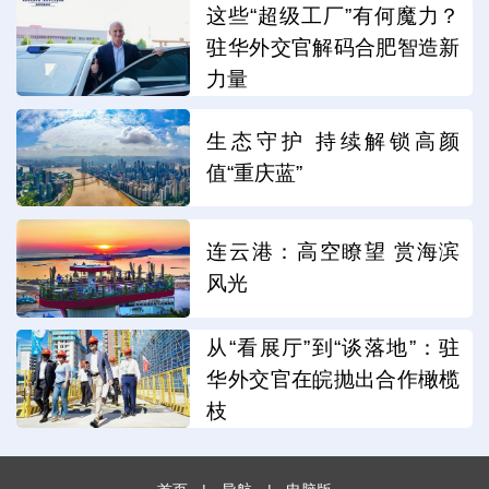
这些“超级工厂”有何魔力？
驻华外交官解码合肥智造新
力量
生态守护 持续解锁高颜
值“重庆蓝”
连云港：高空瞭望 赏海滨
风光
从“看展厅”到“谈落地”：驻
华外交官在皖抛出合作橄榄
枝