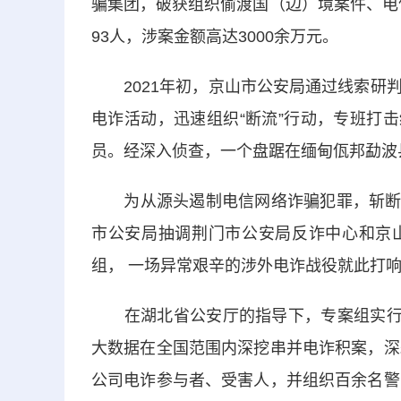
骗集团，破获组织偷渡国（边）境案件、电信
93人，涉案金额高达3000余万元。
2021年初，京山市公安局通过线索研判
电诈活动，迅速组织“断流”行动，专班打击
员。经深入侦查，一个盘踞在缅甸佤邦勐波
为从源头遏制电信网络诈骗犯罪，斩断向境
市公安局抽调荆门市公安局反诈中心和京山市
组， 一场异常艰辛的涉外电诈战役就此打
在湖北省公安厅的指导下，专案组实行省
大数据在全国范围内深挖串并电诈积案，深
公司电诈参与者、受害人，并组织百余名警