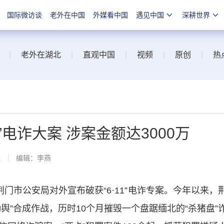
国际微访谈
老外在中国
外媒看中国
遇见中国
深耕世界
|
老外在湖北
|
直观中国
|
视频
|
原创
|
热
电诈大案 涉案金额达3000万
线
编辑：李燕
市公安局对外宣布破获“6·11”电诈专案。今年以来，
舆”合成作战，历时10个月摧毁一个盘踞缅北的“杀猪盘”