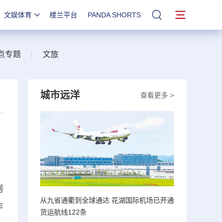
文娱体育
楼兰平台
PANDA SHORTS
站内搜索
点专题
|
文旅
城市远洋
查看更多 >
荆
从九省通衢到全球通达 花湖国际机场已开通
诈
货运航线122条