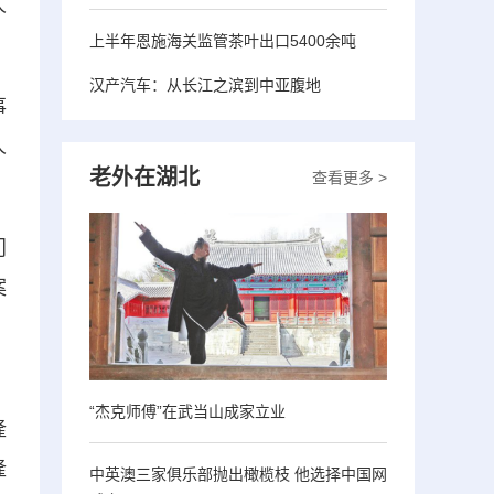
人
上半年恩施海关监管茶叶出口5400余吨
汉产汽车：从长江之滨到中亚腹地
事
人
老外在湖北
查看更多 >
门
案
、
“杰克师傅”在武当山成家立业
隆
隆
中英澳三家俱乐部抛出橄榄枝 他选择中国网