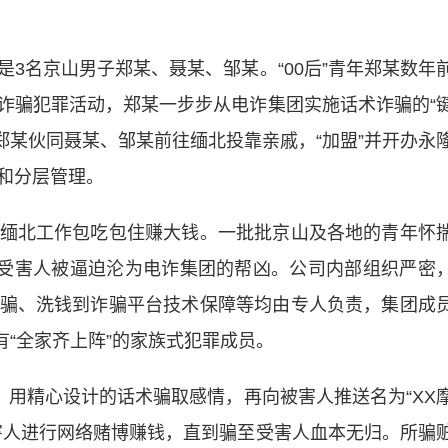
名京山男子郑某、聂某、邹某。“00后”青年郑某数年
诈骗犯罪活动，郑某一步步从电诈集团实施话术诈骗的“
月，郑某伙同聂某、邹某前往缅北投靠亲戚，“加盟”并开办永
和分层管理。
北工作包吃包住赚大钱。一批批京山及各地的青年怀
从受害人被逼迫沦为电诈集团的帮凶。公司内部组织严密
骗、洗钱到诈骗平台技术保障等均由专人负责，集团成
有“全家齐上阵”的家族式犯罪成员。
用精心设计的话术骗取感情，再向被害人推送名为“XX
被害人进行网络赌博赚钱，直到骗至受害人血本无归。所骗