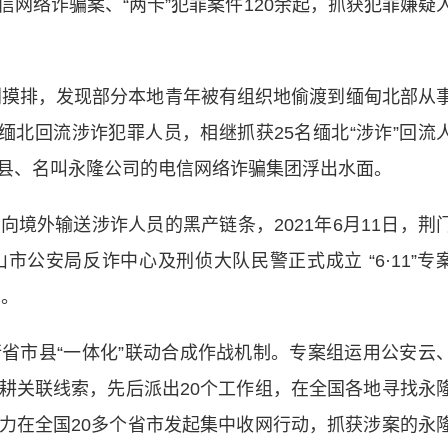
网络诈骗案、“两卡”犯罪案件120余起，抓获犯罪嫌疑
摸排，发现部分本地青年被有组织地偷渡到缅甸北部从
缅北回流涉诈犯罪人员，相继抓获25名缅北“涉诈”回流
县、名叫永隆公司的电信网络诈骗集团浮出水面。
外输送涉诈人员的黑产链条，2021年6月11日，荆
公安局反诈中心及刑侦大队民警正式成立 “6·11”专
响。
市县“一体化”联动合成作战机制。专案组运用公安云
耕关联线索，先后派出20个工作组，在全国各地寻找永
力在全国20多个省市发起集中收网行动，抓获涉案的永