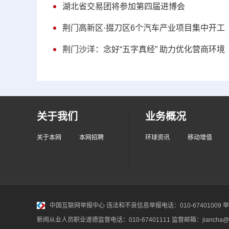
湖北省交易团将参加第四届进博会
荆门高新区·掇刀区6个汽车产业项目集中开工
荆门沙洋：念好“五字真经” 助力优化营商环境
关于我们
业务概况
关于本网
本网招聘
环球资讯
移动增值
中国互联网举报中心
违法和不良信息举报电话：010-67401009 举报邮
新闻从业人员职业道德监督电话：010-67401111 监督邮箱：jiancha@c