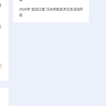
及
2026年“武动江城”汉台传统武术交流活动开
启
灰