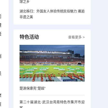
球之乡
湖北秭归：外国友人体验传统民俗魅力 邂逅
前
非遗之美
键
隆
特色活动
查看更多 >
揣
，
员
楚源保康亮“楚超”
摩
第二十届湖北·武汉台湾周特色市集开市迎
赃
客