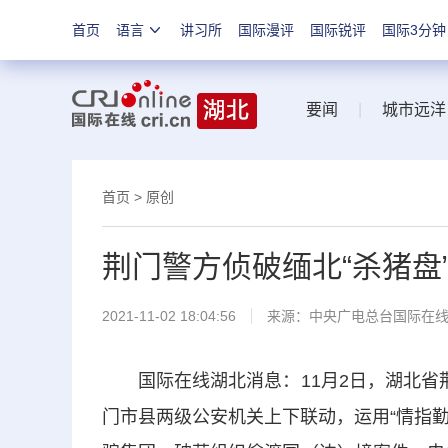
首页
语言
讲习所
国际漫评
国际锐评
国际3分钟
要闻
|
城市远洋
首页
>
原创
荆门警方侦破缅北“杀猪盘”
2021-11-02 18:04:56
来源：
中央广电总台国际在
国际在线湖北消息：11月2日，湖北省荆门
门市县两级公安机关上下联动，运用“情指勤