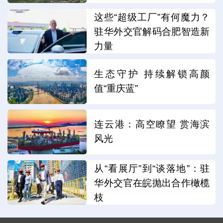
这些“超级工厂”有何魔力？
驻华外交官解码合肥智造新
力量
生态守护 持续解锁高颜
值“重庆蓝”
连云港：高空瞭望 赏海滨
风光
从“看展厅”到“谈落地”：驻
华外交官在皖抛出合作橄榄
枝