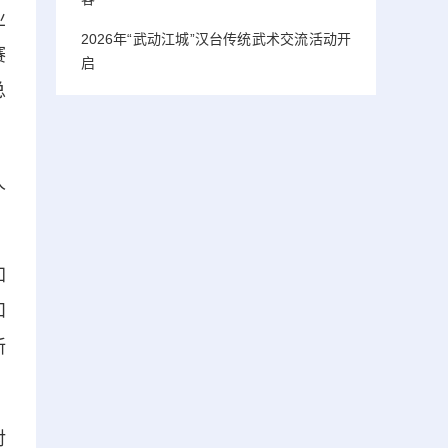
业
2026年“武动江城”汉台传统武术交流活动开
赛
启
总
人
加
和
新
对