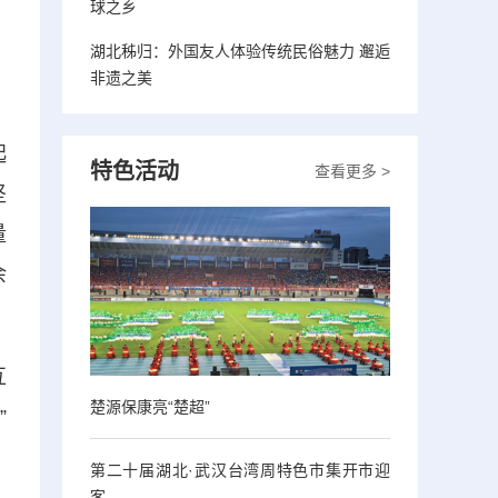
球之乡
湖北秭归：外国友人体验传统民俗魅力 邂逅
非遗之美
起
特色活动
查看更多 >
坚
量
余
互
楚源保康亮“楚超”
”
第二十届湖北·武汉台湾周特色市集开市迎
客