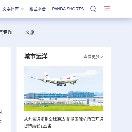
文娱体育
楼兰平台
PANDA SHORTS
站内搜索
点专题
|
文旅
城市远洋
查看更多 >
湖
从九省通衢到全球通达 花湖国际机场已开通
环
货运航线122条