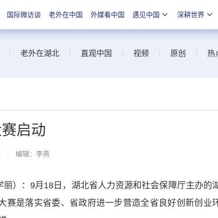
国际微访谈
老外在中国
外媒看中国
遇见中国
深耕世界
|
老外在湖北
|
直观中国
|
视频
|
原创
|
热
大赛启动
线
编辑：李燕
丽）：9月18日，湖北省人力资源和社会保障厅主办的
次大赛是落实省委、省政府进一步营造全省良好创新创业