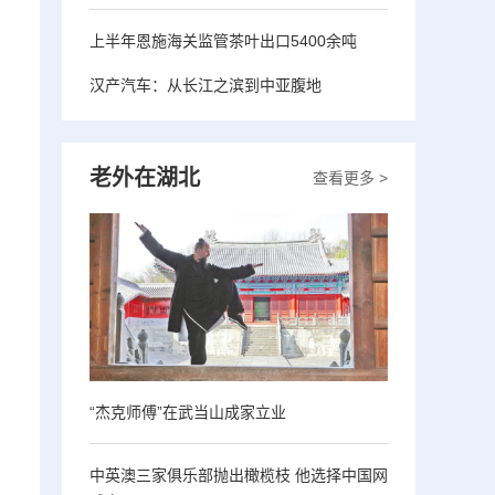
上半年恩施海关监管茶叶出口5400余吨
汉产汽车：从长江之滨到中亚腹地
老外在湖北
查看更多 >
“杰克师傅”在武当山成家立业
中英澳三家俱乐部抛出橄榄枝 他选择中国网