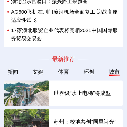
湖北巴东官渡口：振兴路上果飘香
AG600飞机在荆门漳河机场全面复工 迎战高原
适应性试飞
17家湖北服贸企业代表将亮相2021中国国际服
务贸易交易会
最新推荐
新闻
文娱
体育
环创
城市
世界级“水上电梯”将成型
苏州：校地共创“同里诗光”