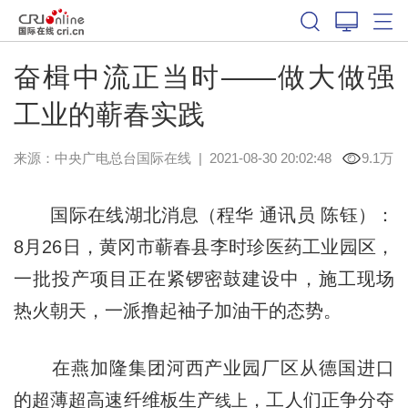
奋楫中流正当时——做大做强
工业的蕲春实践
来源：
中央广电总台国际在线
|
2021-08-30 20:02:48
9.1万
国际在线湖北消息（程华 通讯员 陈钰）：
8月26日，黄冈市蕲春县李时珍医药工业园区，
一批投产项目正在紧锣密鼓建设中，施工现场
热火朝天，一派撸起袖子加油干的态势。
在燕加隆集团河西产业园厂区从德国进口
的超薄超高速纤维板生产
，工人们正争分夺
线上