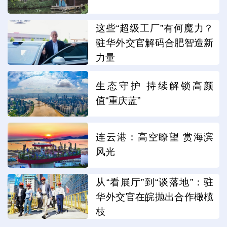
这些“超级工厂”有何魔力？
驻华外交官解码合肥智造新
力量
生态守护 持续解锁高颜
值“重庆蓝”
连云港：高空瞭望 赏海滨
风光
从“看展厅”到“谈落地”：驻
华外交官在皖抛出合作橄榄
枝