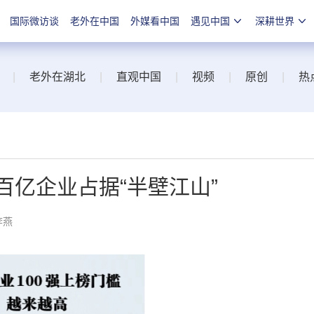
国际微访谈
老外在中国
外媒看中国
遇见中国
深耕世界
|
老外在湖北
|
直观中国
|
视频
|
原创
|
热
 百亿企业占据“半壁江山”
李燕