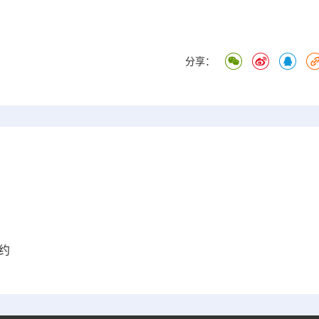
分享：
约