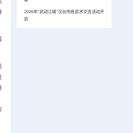
汽
持
2026年“武动江城”汉台传统武术交流活动开
启
届
质
发
培
；
力