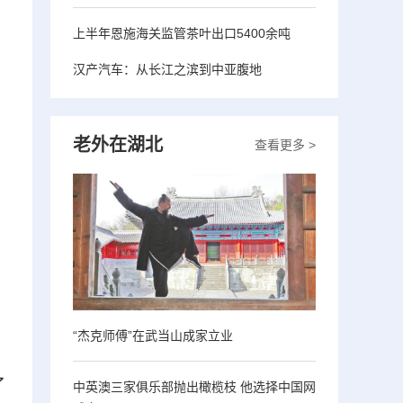
上半年恩施海关监管茶叶出口5400余吨
汉产汽车：从长江之滨到中亚腹地
老外在湖北
查看更多 >
“杰克师傅”在武当山成家立业
了
中英澳三家俱乐部抛出橄榄枝 他选择中国网