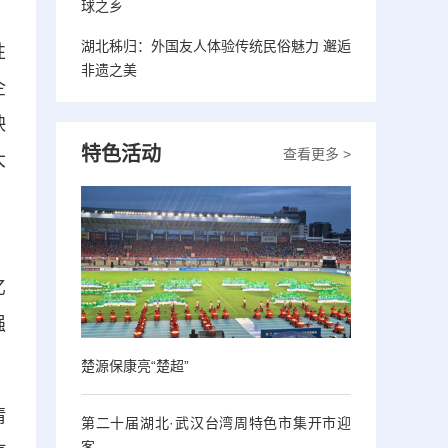
球之乡
，
湖北秭归：外国友人体验传统民俗魅力 邂逅
性
非遗之美
企
映
特色活动
查看更多 >
大
、
亿
强
楚源保康亮“楚超”
情
第二十届湖北·武汉台湾周特色市集开市迎
客