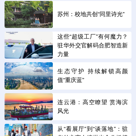
苏州：校地共创“同里诗光”
这些“超级工厂”有何魔力？
驻华外交官解码合肥智造新
力量
生态守护 持续解锁高颜
值“重庆蓝”
连云港：高空瞭望 赏海滨
风光
从“看展厅”到“谈落地”：驻