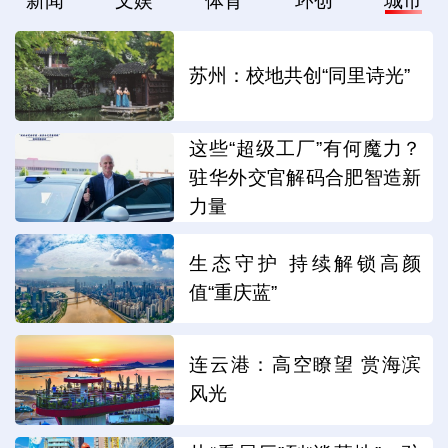
新闻
文娱
体育
环创
城市
苏州：校地共创“同里诗光”
这些“超级工厂”有何魔力？
驻华外交官解码合肥智造新
力量
生态守护 持续解锁高颜
值“重庆蓝”
连云港：高空瞭望 赏海滨
风光