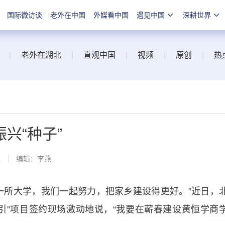
国际微访谈
老外在中国
外媒看中国
遇见中国
深耕世界
|
老外在湖北
|
直观中国
|
视频
|
原创
|
热
兴“种子”
线
编辑：李燕
所大学，我们一起努力，把家乡建设得更好。”近日，
引”项目签约现场激动地说，“我要在蕲春建设黄恒学商