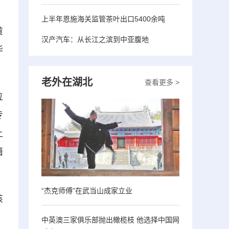
上半年恩施海关监管茶叶出口5400余吨
黄
汉产汽车：从长江之滨到中亚腹地
华
老外在湖北
查看更多 >
位
专
上
籍
“杰克师傅”在武当山成家立业
该
。
中英澳三家俱乐部抛出橄榄枝 他选择中国网