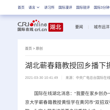
首页
语言
讲习所
国际漫评
国际锐评
国际3分钟
要闻
|
城市远洋
首页
>
原创
湖北蕲春籍教授回乡播下振
2021-03-30 10:41:49
来源：
中央广电总台国际在
国际在线湖北消息：“我要在家乡创办一
京大学蕲春籍教授黄恒学在黄冈市“双招双