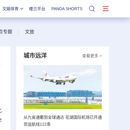
文娱体育
楼兰平台
PANDA SHORTS
站内搜索
点专题
|
文旅
城市远洋
查看更多 >
北
从九省通衢到全球通达 花湖国际机场已开通
学
货运航线122条