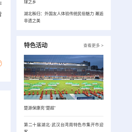
球之乡
作
湖北秭归：外国友人体验传统民俗魅力 邂逅
雷
非遗之美
特色活动
查看更多 >
楚源保康亮“楚超”
第二十届湖北·武汉台湾周特色市集开市迎
客