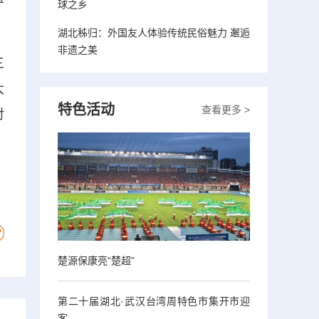
球之乡
湖北秭归：外国友人体验传统民俗魅力 邂逅
非遗之美
三
大
特色活动
查看更多 >
对
楚源保康亮“楚超”
第二十届湖北·武汉台湾周特色市集开市迎
客