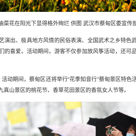
油菜花在阳光下显得格外绚烂 供图 武汉市蔡甸区委宣传
演出、极具地方风情的民俗表演、全国武术之乡特色武
们的喜爱。活动期间，游客不仅参加放风筝活动，还可
动期间，蔡甸区还将举行“花季知音行”蔡甸景区特色
九真山景区的桃花节、香草花田景区的香氛女人节等。