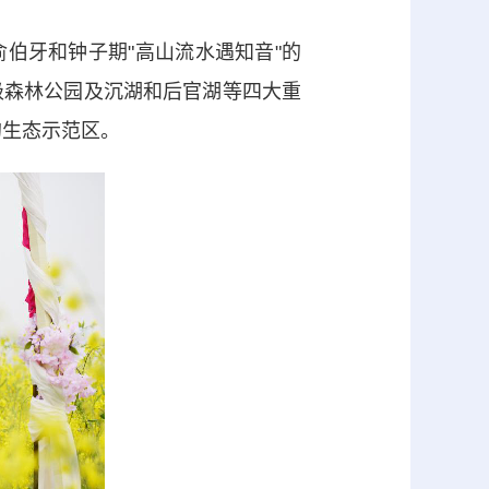
牙和钟子期"高山流水遇知音"的
级森林公园及沉湖和后官湖等四大重
的生态示范区。