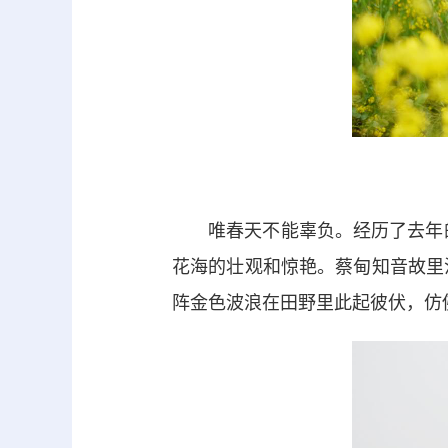
唯春天不能辜负。经历了去年的“
花海的壮观和惊艳。蔡甸知音故里
阵金色波浪在田野里此起彼伏，仿