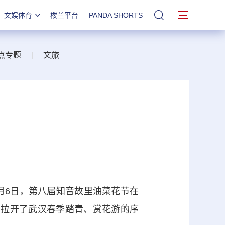
文娱体育
楼兰平台
PANDA SHORTS
站内搜索
点专题
|
文旅
月6日，第八届知音故里油菜花节在
也拉开了武汉春季踏青、赏花游的序