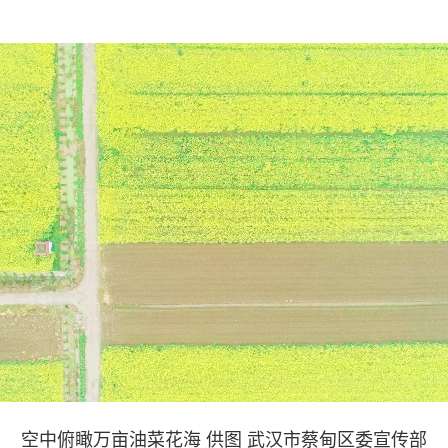
空中俯瞰万亩油菜花海 供图 武汉市蔡甸区委宣传部