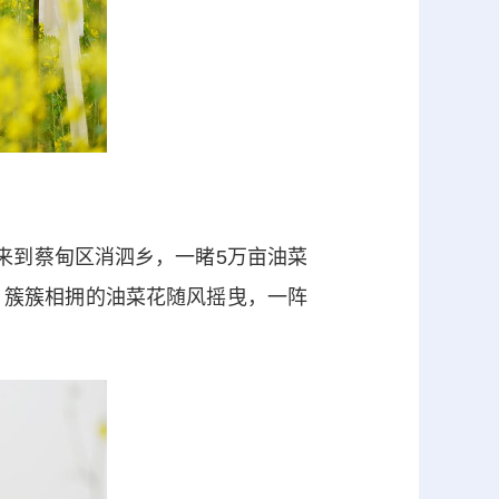
来到蔡甸区消泗乡，一睹5万亩油菜
 簇簇相拥的油菜花随风摇曳，一阵