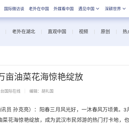
国际微访谈
老外在中国
外媒看中国
遇见中国
深耕世界
|
老外在湖北
|
直观中国
|
视频
|
原创
|
热
5万亩油菜花海惊艳绽放
总台国际在线
编辑：胡礼国
员 孙克亮）：阳春三月风光好，一沐春风万顷黄。3
油菜花海惊艳绽放，成为武汉市民郊游的热门打卡地，