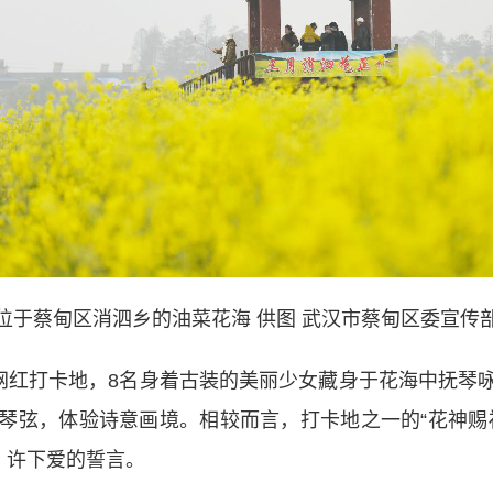
位于蔡甸区消泗乡的油菜花海 供图 武汉市蔡甸区委宣传
红打卡地，8名身着古装的美丽少女藏身于花海中抚琴
琴弦，体验诗意画境。相较而言，打卡地之一的“花神赐
，许下爱的誓言。