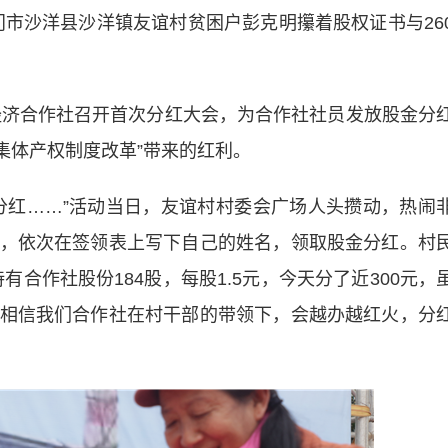
门市沙洋县沙洋镇友谊村贫困户彭克明攥着股权证书与26
济合作社召开首次分红大会，为合作社社员发放股金分
村集体产权制度改革”带来的红利。
红……”活动当日，友谊村村委会广场人头攒动，热闹
，依次在签领表上写下自己的姓名，领取股金分红。村
合作社股份184股，每股1.5元，今天分了近300元，
相信我们合作社在村干部的带领下，会越办越红火，分