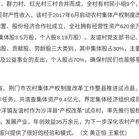
群力村、红光村三村合并而成，全村有村民小组9个
民财产性收入，该村于2017年6月启动农村集体产权制度
置、股份经济合作社成立，全社拥有经营性资产620余
中集体股3.5万股，个人股8.19万股）。友谊村党支部书记
础股、贡献股、劳龄股三大类别，其中集体股占30%，主
及公益事业的支出，个人股占70%，确保村民们也能够
省、荆门市农村集体产权制度改革工作整县推进试点县
作任务，共清查集体资产9.4亿元，界定集体经济组织成
。沙洋镇友谊村作为沙洋县“产权改革”试点村，率先推行股
，发展产业，年创效益35万余元，为下一步深化农村产
振兴提供了很好的经验和模式。（文 黄正恒 王紫优）