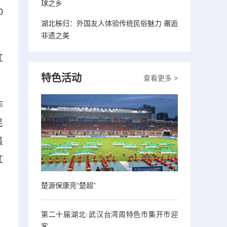
球之乡
0
湖北秭归：外国友人体验传统民俗魅力 邂逅
非遗之美
红
特色活动
查看更多 >
非
民
虽
红
楚源保康亮“楚超”
第二十届湖北·武汉台湾周特色市集开市迎
客