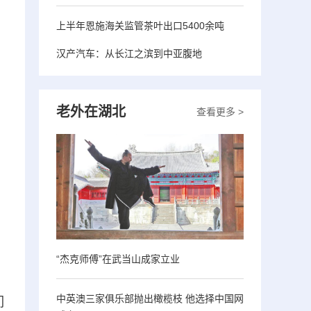
上半年恩施海关监管茶叶出口5400余吨
汉产汽车：从长江之滨到中亚腹地
老外在湖北
查看更多 >
“杰克师傅”在武当山成家立业
中英澳三家俱乐部抛出橄榄枝 他选择中国网
们