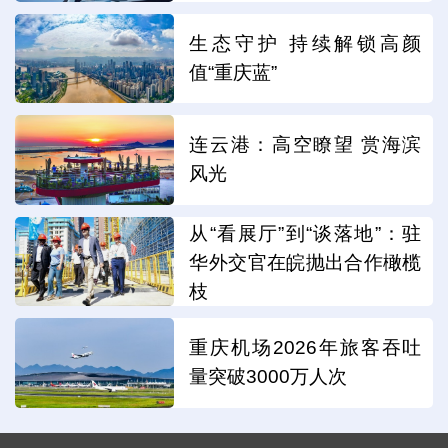
生态守护 持续解锁高颜
值“重庆蓝”
连云港：高空瞭望 赏海滨
风光
从“看展厅”到“谈落地”：驻
华外交官在皖抛出合作橄榄
枝
重庆机场2026年旅客吞吐
量突破3000万人次