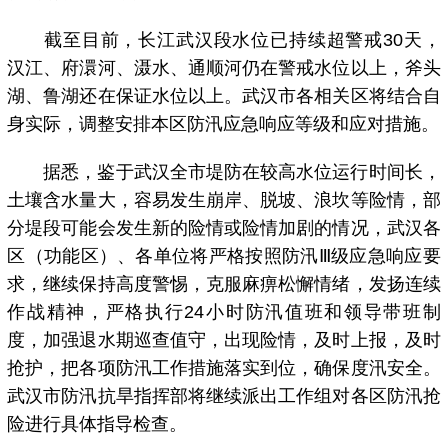
截至目前，长江武汉段水位已持续超警戒30天，
汉江、府澴河、滠水、通顺河仍在警戒水位以上，斧头
湖、鲁湖还在保证水位以上。武汉市各相关区将结合自
身实际，调整安排本区防汛应急响应等级和应对措施。
据悉，鉴于武汉全市堤防在较高水位运行时间长，
土壤含水量大，容易发生崩岸、脱坡、浪坎等险情，部
分堤段可能会发生新的险情或险情加剧的情况，武汉各
区（功能区）、各单位将严格按照防汛Ⅲ级应急响应要
求，继续保持高度警惕，克服麻痹松懈情绪，发扬连续
作战精神，严格执行24小时防汛值班和领导带班制
度，加强退水期巡查值守，出现险情，及时上报，及时
抢护，把各项防汛工作措施落实到位，确保度汛安全。
武汉市防汛抗旱指挥部将继续派出工作组对各区防汛抢
险进行具体指导检查。