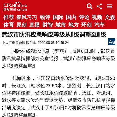
推荐
春风习习
锐评
国际
国内
评论
视频
文娱
体育
原创
直播
财智
城市
地方
环创
汽车
武汉市防汛应急响应等级从Ⅱ级调整至Ⅲ级
中央广电总台国际在线
2020-08-06 10:49:24
国际在线湖北消息（李燕）：8月6日0时，武汉市
防汛抗旱指挥部办公室通报，武汉市防汛应急响应等级
从Ⅱ级调整至Ⅲ级。
出梅以来，长江汉口站水位波动缓退。8月5日20
时，长江汉口站水位27.50米。据预测，长江汉口站水
位将持续缓退。受长江水位缓退影响，汉江、府澴河、
滠水等支流水位均呈缓退之势。经武汉市防汛抗旱指挥
部研究决定，武汉市于8月6日0时将防汛应急响应等级
从Ⅱ级调整至Ⅲ级。