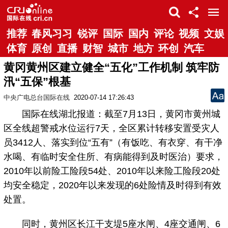
推荐
春风习习
锐评
国际
国内
评论
视频
文娱
体育
原创
直播
财智
城市
地方
环创
汽车
黄冈黄州区建立健全“五化”工作机制 筑牢防
汛“五保”根基
中央广电总台国际在线
2020-07-14 17:26:43
国际在线湖北报道：截至7月13日，黄冈市黄州城
区全线超警戒水位运行7天，全区累计转移安置受灾人
员3412人、落实到位“五有”（有饭吃、有衣穿、有干净
水喝、有临时安全住所、有病能得到及时医治）要求，
2010年以前险工险段54处、2010年以来险工险段20处
均安全稳定，2020年以来发现的6处险情及时得到有效
处置。
同时，黄州区长江干支堤5座水闸、4座交通闸、6