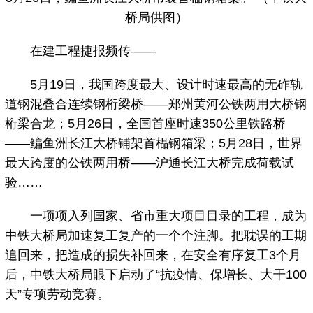
桥局供图）
在建工程捷报频传——
5月19日，我国跨度最大、设计时速最高的无砟轨
道钢混叠合连续钢桁梁桥——郑州黄河公铁两用大桥钢
桁梁合龙；5月26日，全国首座时速350公里铁路桥
——鳊鱼洲长江大桥铺架首榀钢箱梁；5月28日，世界
最大跨度的公铁两用桥——沪通长江大桥完成荷载试
验……
一项项入列国家、省市重大项目目录的工程，成为
中铁大桥局加速复工复产的一个个注脚。把耽误的工期
追回来，把造成的损失补回来，在安全有序复工3个月
后，中铁大桥局眼下启动了“抗疫情、保增长、大干100
天”专项劳动竞赛。