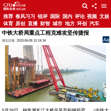
推荐
春风习习
锐评
国际
国内
评论
视频
文娱
体育
原创
直播
财智
城市
地方
环创
汽车
中铁大桥局重点工程克难攻坚传捷报
湖北日报
2020-06-08 10:24:34
5月26日，鳊鱼洲长江大桥吊装首榀钢箱梁。 （中铁大