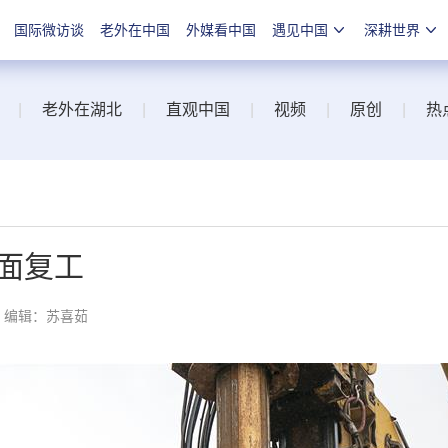
国际微访谈
老外在中国
外媒看中国
遇见中国
深耕世界
|
老外在湖北
|
直观中国
|
视频
|
原创
|
热
面复工
编辑：苏喜茹