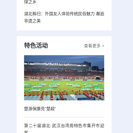
球之乡
湖北秭归：外国友人体验传统民俗魅力 邂逅
非遗之美
特色活动
查看更多 >
楚源保康亮“楚超”
第二十届湖北·武汉台湾周特色市集开市迎
客