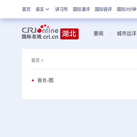
首页
语言
讲习所
国际漫评
国际锐评
国际3分钟
要闻
|
城市远洋
首页
>
省长-图