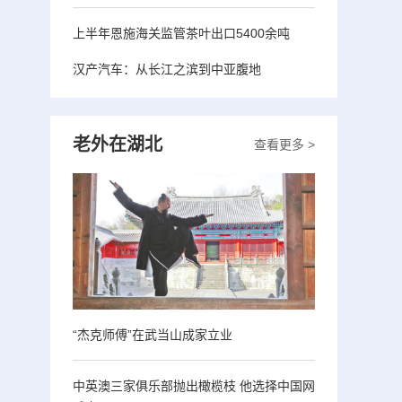
上半年恩施海关监管茶叶出口5400余吨
汉产汽车：从长江之滨到中亚腹地
老外在湖北
查看更多 >
“杰克师傅”在武当山成家立业
中英澳三家俱乐部抛出橄榄枝 他选择中国网