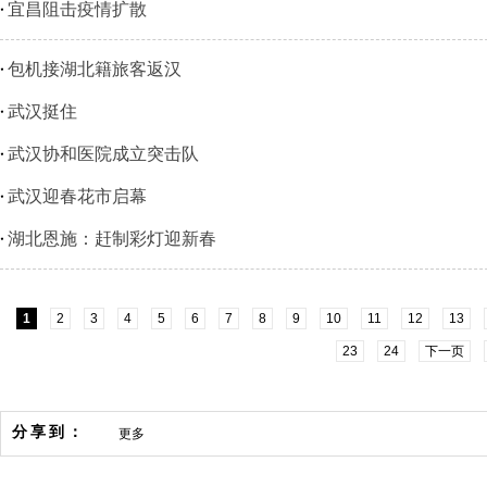
宜昌阻击疫情扩散
包机接湖北籍旅客返汉
武汉挺住
武汉协和医院成立突击队
武汉迎春花市启幕
湖北恩施：赶制彩灯迎新春
1
2
3
4
5
6
7
8
9
10
11
12
13
23
24
下一页
分享到：
更多