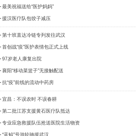
最美祝福送给“医护妈妈”
援汉医疗队包饺子减压
第十班直达冷链专列发往武汉
首创战“疫”医护表情包正式上线
97岁老人康复出院
襄阳“移动菜篮子”无接触配送
抗“疫”前线的流动中药房
宜昌：不误农时 不误春耕
第二批江苏支援黄石医疗队抵达
专业应急救援队伍抢送医院生活物资
“蓝鲸”号游轮驰援武汉