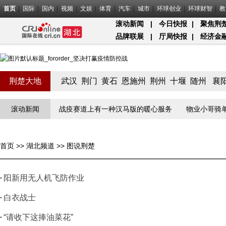
首页
国际
国内
视频
文娱
体育
汽车
城市
环球创业
环球财智
教
滚动新闻
|
今日快报
|
聚焦荆
品牌联展
|
厅局快报
|
经济金
荆楚大地
武汉
荆门
黄石
恩施州
荆州
十堰
随州
襄
疫”线守门员
滚动新闻
战疫赛道上有一种汉马版的暖心服务
物业小哥骑单车
首页
>>
湖北频道
>>
图说荆楚
阳新用无人机飞防作业
白衣战士
“请收下这捧油菜花”