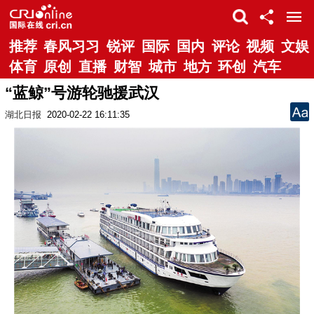
推荐
春风习习
锐评
国际
国内
评论
视频
文娱
体育
原创
直播
财智
城市
地方
环创
汽车
“蓝鲸”号游轮驰援武汉
湖北日报
2020-02-22 16:11:35