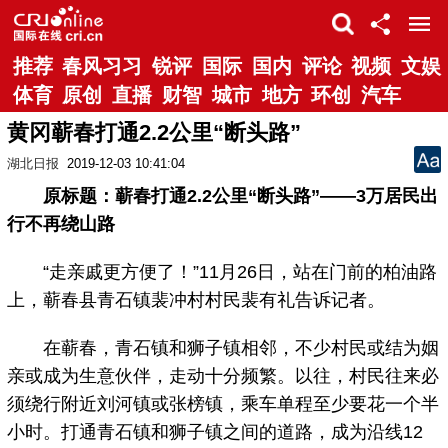
推荐
春风习习
锐评
国际
国内
评论
视频
文娱
体育
原创
直播
财智
城市
地方
环创
汽车
黄冈蕲春打通2.2公里“断头路”
湖北日报
2019-12-03 10:41:04
原标题：蕲春打通2.2公里“断头路”——3万居民出
行不再绕山路
“走亲戚更方便了！”11月26日，站在门前的柏油路
上，蕲春县青石镇裴冲村村民裴有礼告诉记者。
在蕲春，青石镇和狮子镇相邻，不少村民或结为姻
亲或成为生意伙伴，走动十分频繁。以往，村民往来必
须绕行附近刘河镇或张榜镇，乘车单程至少要花一个半
小时。打通青石镇和狮子镇之间的道路，成为沿线12