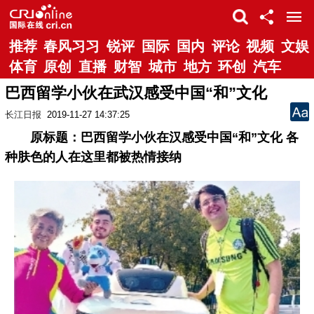
推荐
春风习习
锐评
国际
国内
评论
视频
文娱
体育
原创
直播
财智
城市
地方
环创
汽车
巴西留学小伙在武汉感受中国“和”文化
长江日报
2019-11-27 14:37:25
原标题：巴西留学小伙在汉感受中国“和”文化 各
种肤色的人在这里都被热情接纳