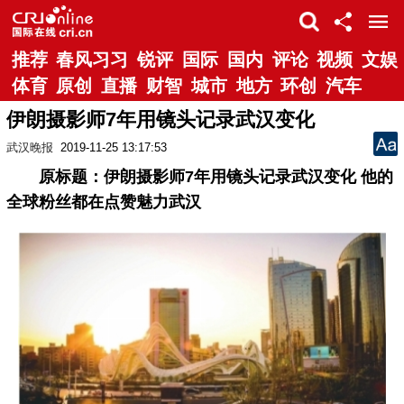
推荐
春风习习
锐评
国际
国内
评论
视频
文娱
体育
原创
直播
财智
城市
地方
环创
汽车
伊朗摄影师7年用镜头记录武汉变化
武汉晚报
2019-11-25 13:17:53
原标题：伊朗摄影师7年用镜头记录武汉变化 他的
全球粉丝都在点赞魅力武汉