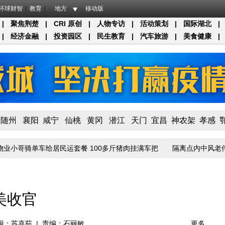
环球财智
教育
地方
移动版
|
聚焦荆楚
|
CRI 原创
|
人物专访
|
活动策划
|
国际湖北
|
|
经济金融
|
投资园区
|
民生教育
|
汽车旅游
|
美食健康
|
随州
襄阳
咸宁
仙桃
黄冈
潜江
天门
宜昌
神农架
孝感
骑单车给居民运套餐 100多斤猪肉挂满车把
隔离点内中风老伴得到悉
美收官
辑：苏喜茹
|
责编：石丽敏
更多