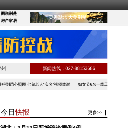
图说荆楚
房产家居
鄂州
新闻热线：027-88153686
心照顾 七旬老人“实名”视频致谢
妇女节6名一线工作者讲述抗疫故事
今日
快报
更多>>
湖北：3月13日新增确诊病例4例