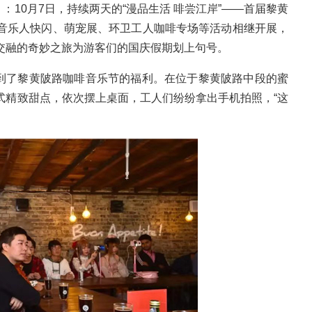
10月7日，持续两天的“漫品生活 啡尝江岸”——首届黎黄
音乐人快闪、萌宠展、环卫工人咖啡专场等活动相继开展，
交融的奇妙之旅为游客们的国庆假期划上句号。
到了黎黄陂路咖啡音乐节的福利。在位于黎黄陂路中段的蜜
式精致甜点，依次摆上桌面，工人们纷纷拿出手机拍照，“这