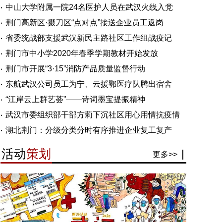
中山大学附属一院24名医护人员在武汉火线入党
荆门高新区·掇刀区“点对点”接送企业员工返岗
省委统战部支援武汉新民主路社区工作组战疫记
荆门市中小学2020年春季学期教材开始发放
荆门市开展“3·15”消防产品质量监督行动
东航武汉公司员工为宁、云援鄂医疗队腾出宿舍
“江岸云上群艺荟”——诗词墨宝提振精神
武汉市委组织部干部方莉下沉社区用心用情抗疫情
湖北荆门：分级分类分时有序推进企业复工复产
活动
策划
更多>>