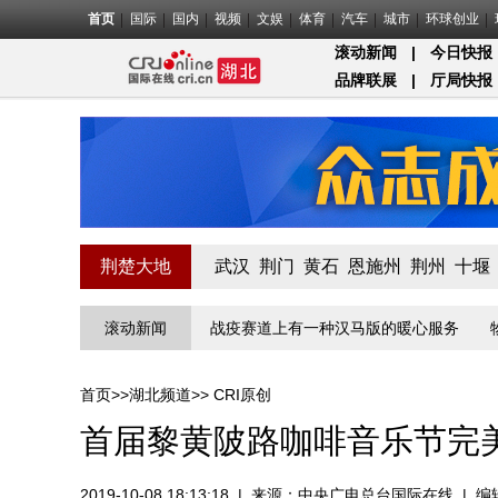
首页
国际
国内
视频
文娱
体育
汽车
城市
环球创业
滚动新闻
|
今日快报
品牌联展
|
厅局快报
荆楚大地
武汉
荆门
黄石
恩施州
荆州
十堰
关的“疫”线守门员
滚动新闻
战疫赛道上有一种汉马版的暖心服务
物业小哥
首页
>>
湖北频道
>>
CRI原创
首届黎黄陂路咖啡音乐节完
2019-10-08 18:13:18
|
来源：
中央广电总台国际在线
|
编