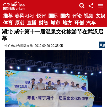
推荐
春风习习
锐评
国际
国内
评论
视频
文娱
体育
原创
直播
财智
城市
地方
环创
汽车
湖北·咸宁第十一届温泉文化旅游节在武汉启
幕
中央广电总台国际在线
2019-09-29 20:35:05