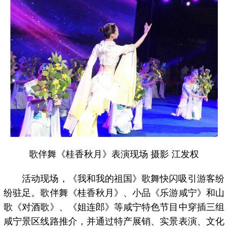
歌伴舞《桂香秋月》表演现场 摄影 江发权
活动现场，《我和我的祖国》歌舞快闪吸引游客纷
纷驻足。歌伴舞《桂香秋月》、小品《乐游咸宁》和山
歌《对酒歌》、《姐连郎》等咸宁特色节目中穿插三组
咸宁景区线路推介，并通过特产展销、实景表演、文化