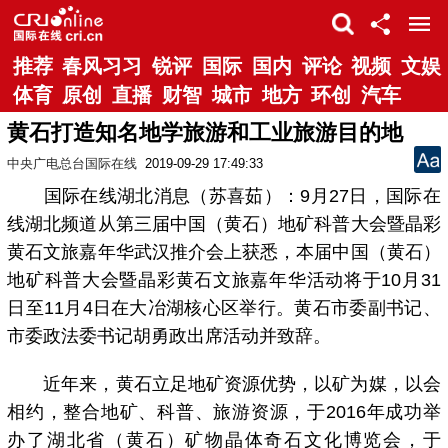
推荐
春风习习
锐评
国际
国内
评论
视频
文娱
体育
原创
直播
财智
城市
地方
环创
汽车
黄石打造知名地学旅游和工业旅游目的地
中央广电总台国际在线
2019-09-29 17:49:33
国际在线湖北消息（苏喜茹）：9月27日，国际在
线湖北频道从第三届中国（黄石）地矿科普大会暨晶彩
黄石文旅嘉年华武汉推介会上获悉，本届中国（黄石）
地矿科普大会暨晶彩黄石文旅嘉年华活动将于10月31
日至11月4日在大冶湖核心区举行。黄石市委副书记、
市委政法委书记胡勇政出席活动并致辞。
近年来，黄石立足地矿资源优势，以矿为媒，以会
相约，整合地矿、科普、旅游资源，于2016年成功举
办了湖北省（黄石）矿物晶体奇石文化博览会，于