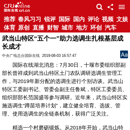
推荐
春风习习
锐评
国际
国内
评论
视频
文娱
体育
原创
直播
财智
城市
地方
环创
汽车
武当山特区“五个一”助力选调生扎根基层成
长成才
中央广电总台国际在线
2019-08-03 16:57:47
国际在线湖北消息：7月30日，十堰市委组织部副
部长曾祥成到武当山特区土门农队调研选调生管理工
作，与2019年新分配的选调生进行个别访谈。武当山
特区工委副书记、管委会副主任鲁斌，特区工委委员、
组织部部长范国盛等参与调研。近年来，武当山特区实
施选调生“蹲苗培养计划”，建立健全培育、选拔、管
理、使用选调生的全链条机制，获得广泛关注。
精选一个村磨砺锻炼。从2018年开始，武当山特