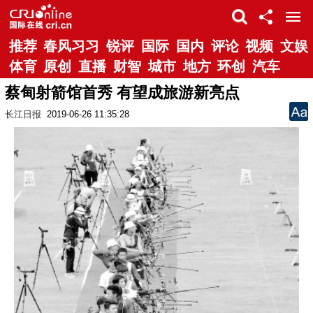
推荐
春风习习
锐评
国际
国内
评论
视频
文娱
体育
原创
直播
财智
城市
地方
环创
汽车
蔡甸射箭馆首秀 有望成旅游新亮点
长江日报
2019-06-26 11:35:28