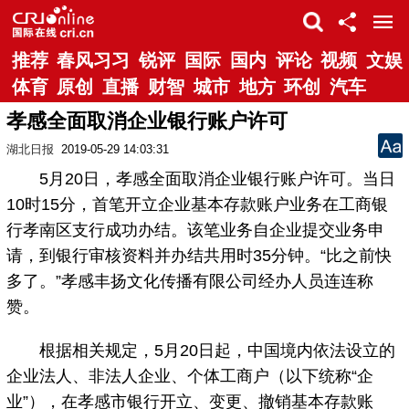
推荐
春风习习
锐评
国际
国内
评论
视频
文娱
体育
原创
直播
财智
城市
地方
环创
汽车
孝感全面取消企业银行账户许可
湖北日报
2019-05-29 14:03:31
5月20日，孝感全面取消企业银行账户许可。当日
10时15分，首笔开立企业基本存款账户业务在工商银
行孝南区支行成功办结。该笔业务自企业提交业务申
请，到银行审核资料并办结共用时35分钟。“比之前快
多了。”孝感丰扬文化传播有限公司经办人员连连称
赞。
根据相关规定，5月20日起，中国境内依法设立的
企业法人、非法人企业、个体工商户（以下统称“企
业”），在孝感市银行开立、变更、撤销基本存款账