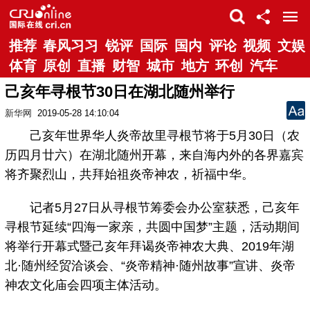
推荐
春风习习
锐评
国际
国内
评论
视频
文娱
体育
原创
直播
财智
城市
地方
环创
汽车
己亥年寻根节30日在湖北随州举行
新华网
2019-05-28 14:10:04
己亥年世界华人炎帝故里寻根节将于5月30日（农
历四月廿六）在湖北随州开幕，来自海内外的各界嘉宾
将齐聚烈山，共拜始祖炎帝神农，祈福中华。
记者5月27日从寻根节筹委会办公室获悉，己亥年
寻根节延续“四海一家亲，共圆中国梦”主题，活动期间
将举行开幕式暨己亥年拜谒炎帝神农大典、2019年湖
北·随州经贸洽谈会、“炎帝精神·随州故事”宣讲、炎帝
神农文化庙会四项主体活动。