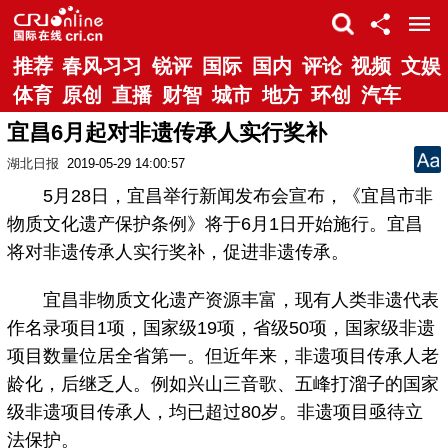
推荐
春风习习
锐评
国际
国内
评论
视频
文娱
体育
原创
直播
财智
城市
地方
环创
汽车
宜昌6月起对非遗传承人实行奖补
湖北日报
2019-05-29 14:00:57
5月28日，宜昌举行新闻发布会宣布，《宜昌市非
物质文化遗产保护条例》将于6月1日开始施行。宜昌
将对非遗传承人实行奖补，促进非遗传承。
宜昌非物质文化遗产资源丰富，现有人类非遗代表
作名录项目1项，国家级19项，省级50项，国家级非遗
项目数量位居全省第一。但近年来，非遗项目传承人老
龄化，后继乏人。例如兴山三音歌、五峰打溜子的国家
级非遗项目传承人，均已超过80岁。非遗项目亟待立
法保护。