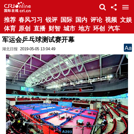
推荐
春风习习
锐评
国际
国内
评论
视频
文娱
体育
原创
直播
财智
城市
地方
环创
汽车
军运会乒乓球测试赛开幕
湖北日报
2019-05-05 13:04:49