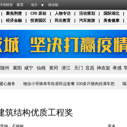
环球财智
教育
地方
移动版
|
聚焦荆楚
|
CRI 原创
|
人物专访
|
活动策划
|
国际湖北
|
|
经济金融
|
投资园区
|
民生教育
|
汽车旅游
|
美食健康
|
随州
襄阳
咸宁
仙桃
黄冈
潜江
天门
宜昌
神农架
孝感
心服务
物业小哥骑单车给居民运套餐 100多斤猪肉挂满车把
隔离点
建筑结构优质工程奖
责编：石丽敏
更多