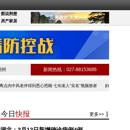
图说荆楚
房产家居
鄂州
新闻热线：027-88153686
内中风老伴得到悉心照顾 七旬老人“实名”视频致谢
妇女节6名一线工
今日
快报
更多>>
湖北：3月13日新增确诊病例4例