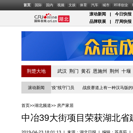
首页
国际
国内
视频
文娱
体育
汽车
城市
环球创业
滚动新闻
|
今日快报
品牌联展
|
厅局快报
荆楚大地
武汉
荆门
黄石
恩施州
荆州
十堰
长江入湖北第一关的“疫”线守门员
滚动新闻
战疫赛道上有一种汉马版的暖
首页
>>
湖北频道
>>
房产家居
中冶39大街项目荣获湖北省
2019-04-23 18:01:13
|
来源：
湖北日报
|
编辑：苏喜茹
|