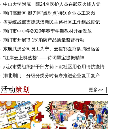
中山大学附属一院24名医护人员在武汉火线入党
荆门高新区·掇刀区“点对点”接送企业员工返岗
省委统战部支援武汉新民主路社区工作组战疫记
荆门市中小学2020年春季学期教材开始发放
荆门市开展“3·15”消防产品质量监督行动
东航武汉公司员工为宁、云援鄂医疗队腾出宿舍
“江岸云上群艺荟”——诗词墨宝提振精神
武汉市委组织部干部方莉下沉社区用心用情抗疫情
湖北荆门：分级分类分时有序推进企业复工复产
活动
策划
更多>>