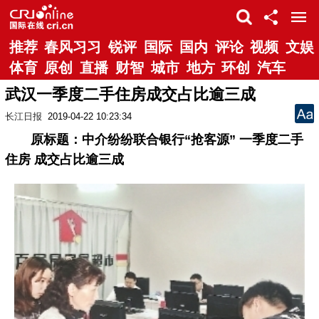
推荐
春风习习
锐评
国际
国内
评论
视频
文娱
体育
原创
直播
财智
城市
地方
环创
汽车
武汉一季度二手住房成交占比逾三成
长江日报
2019-04-22 10:23:34
原标题：中介纷纷联合银行“抢客源” 一季度二手
住房 成交占比逾三成