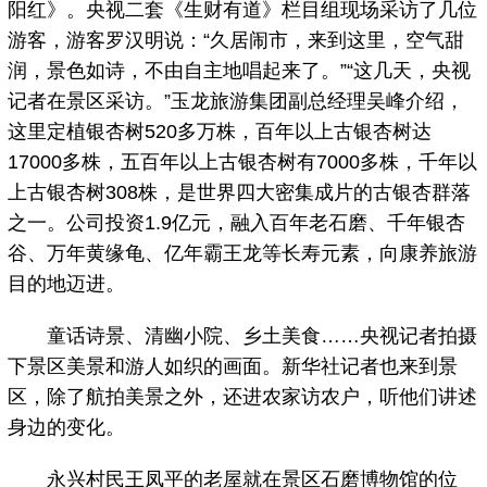
阳红》。央视二套《生财有道》栏目组现场采访了几位
游客，游客罗汉明说：“久居闹市，来到这里，空气甜
润，景色如诗，不由自主地唱起来了。”“这几天，央视
记者在景区采访。”玉龙旅游集团副总经理吴峰介绍，
这里定植银杏树520多万株，百年以上古银杏树达
17000多株，五百年以上古银杏树有7000多株，千年以
上古银杏树308株，是世界四大密集成片的古银杏群落
之一。公司投资1.9亿元，融入百年老石磨、千年银杏
谷、万年黄缘龟、亿年霸王龙等长寿元素，向康养旅游
目的地迈进。
童话诗景、清幽小院、乡土美食……央视记者拍摄
下景区美景和游人如织的画面。新华社记者也来到景
区，除了航拍美景之外，还进农家访农户，听他们讲述
身边的变化。
永兴村民王凤平的老屋就在景区石磨博物馆的位