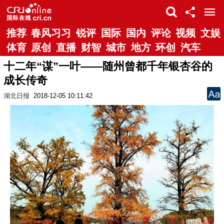
推荐
春风习习
锐评
国际
国内
评论
视频
文娱
体育
原创
直播
财智
城市
地方
环创
汽车
十二年“谋”一叶——随州曾都千年银杏谷的
成长传奇
湖北日报
2018-12-05 10:11:42