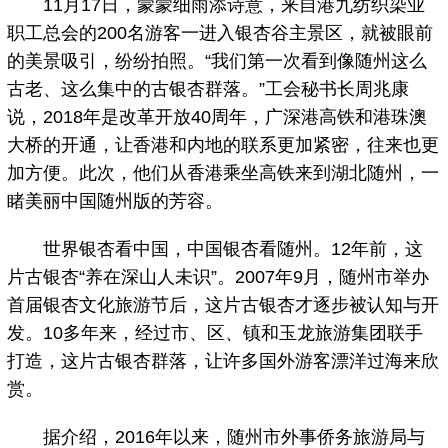
11月17日，蒙蒙细雨添诗意，来自港九纺织染业
职工总会的200名游客一进入银杏谷主景区，就被眼前
的美景吸引，纷纷拍照。“我们第一次看到像随州这么
古老、这么集中的古银杏群落。”工会秘书长周兆康
说，2018年是改革开放40周年，广深港高铁和港珠澳
大桥的开通，让香港和内地的联系更加紧密，往来也更
加方便。此次，他们从香港乘坐高铁来到湖北随州，一
睹美丽中国随州版的芳容。
世界银杏看中国，中国银杏看随州。12年前，这
片古银杏“养在深山人未识”。2007年9月，随州市举办
首届银杏文化旅游节后，这片古银杏才逐步被认知与开
发。10多年来，经过市、区、镇和玉龙旅游集团联手
打造，这片古银杏群落，让许多国外游客漂洋过海来欣
赏。
据介绍，2016年以来，随州市外事侨务旅游局与