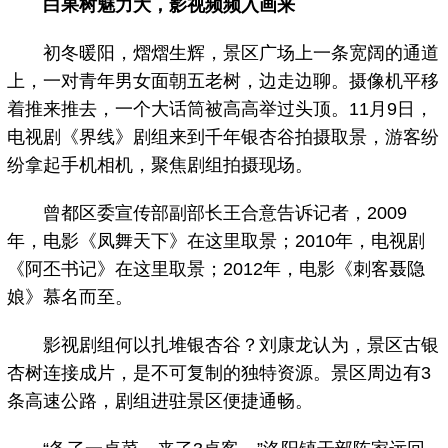
白果树魅力大，影视频频入画来
初冬暖阳，熠熠生辉，景区广场上一条宽阔的通道
上，一对青年男女面朝五老树，边走边聊。摄像机平移
着推来推去，一个大话筒被高高举过头顶。11月9日，
电视剧《界线》剧组来到千年银杏谷拍摄取景，游客纷
纷拿起手机相机，聚焦剧组拍摄现场。
曾都区委宣传部副部长王合意告诉记者，2009
年，电影《凤舞天下》在这里取景；2010年，电视剧
《阿丕书记》在这里取景；2012年，电影《刺客聂隐
娘》慕名而至。
影视剧组何以扎堆银杏谷？刘康龙认为，景区古银
杏树连接成片，是不可复制的独特资源。景区周边有3
条高速公路，剧组进驻景区便捷通畅。