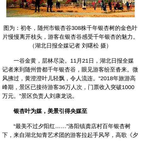
图为：初冬，随州市银杏谷308株千年银杏树的金色叶
片慢慢离开枝头，游客在银杏谷感受千年银杏的魅力。
（湖北日报全媒记者 刘曙松 摄）
一谷金黄，层林尽染。11月21日，湖北日报全媒
记者来到随州曾都千年银杏谷，眼见游客纷至沓来。微
风拂过，黄澄澄叶儿轻飘，令人流连。“2018年旅游高
峰期，景区已接待游客36万人次，门票收入突破1000
万元。”景区负责人刘康龙说。
银杏叶为媒，美景引得央媒至
“最美不过夕阳红……”洛阳镇龚店村百年银杏树
下，来自湖北知青艺术团的游客拉起手风琴，高歌《夕