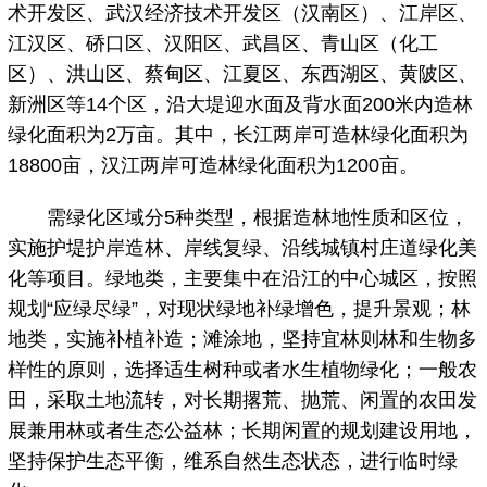
术开发区、武汉经济技术开发区（汉南区）、江岸区、
江汉区、硚口区、汉阳区、武昌区、青山区（化工
区）、洪山区、蔡甸区、江夏区、东西湖区、黄陂区、
新洲区等14个区，沿大堤迎水面及背水面200米内造林
绿化面积为2万亩。其中，长江两岸可造林绿化面积为
18800亩，汉江两岸可造林绿化面积为1200亩。
需绿化区域分5种类型，根据造林地性质和区位，
实施护堤护岸造林、岸线复绿、沿线城镇村庄道绿化美
化等项目。绿地类，主要集中在沿江的中心城区，按照
规划“应绿尽绿”，对现状绿地补绿增色，提升景观；林
地类，实施补植补造；滩涂地，坚持宜林则林和生物多
样性的原则，选择适生树种或者水生植物绿化；一般农
田，采取土地流转，对长期撂荒、抛荒、闲置的农田发
展兼用林或者生态公益林；长期闲置的规划建设用地，
坚持保护生态平衡，维系自然生态状态，进行临时绿