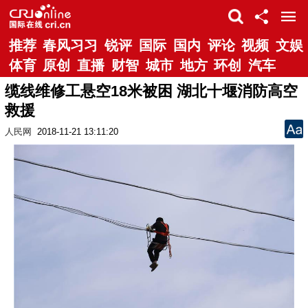
推荐
春风习习
锐评
国际
国内
评论
视频
文娱
体育
原创
直播
财智
城市
地方
环创
汽车
缆线维修工悬空18米被困 湖北十堰消防高空
救援
人民网
2018-11-21 13:11:20