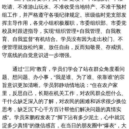
吃请、不准游山玩水、不准收受当地特产、不准干预村
组工作，并严格遵守各项纪律规定。班级临时党支部发
挥主导作用，各党小组积极履职，市委组织部、市委党
校及时跟进指导，实现“组织管理+自我管理、自我教
育、自我监督”有机结合。学员没有因为走出校门、不
便管理就放松约束、放任自由，反而知敬畏、存戒惧、
守底线的自觉意识进一步增强。
通过“三同”教育，学员们学会了站在群众角度看问
题、想问题、办小事，“我是谁、为了谁、依靠谁”的宗
旨意识更加清晰。学员郭静动情地说：“住在农户家
里，反思自己，长期在机关工作，对农民群众想什么、
干什么缺乏深入的了解，对农民的困难和诉求很少换位
思考，缺乏沉下心千方百计帮他们解决问题的真情实
感”。学员宋鹏程发表了“脚下沾有多少泥土，心中就沉
淀多少真情”的微信感言，在当日的朋友圈中“爆表”，大