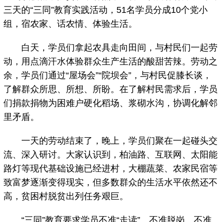
三天的“三同”教育实践活动，51名学员分成10个党小
组，宿农家、话农情、体验生活。
白天，学员们拿起农具走向田间，与村民们一起劳
动，用点滴汗水体验群众生产生活的酸甜苦辣。劳动之
余，学员们通过“屋场会”“院坝会”，与村民促膝长谈，
了解群众所思、所想、所盼。在了解村民需求后，学员
们捐款捐物为困难户硬化稻场、浆砌水沟，协调化解邻
里矛盾。
一天的劳动结束了，晚上，学员们聚在一起碰头交
流、深入研讨。大家认识到，柏油路、互联网、太阳能
路灯等现代基础设施已经进村，大棚蔬菜、农家民宿等
致富梦逐渐变得现实，但多数群众的生活水平依然还不
高，贫困村脱贫出列任务艰巨。
“三同”教育要求学员不准“走读”、不准脱岗、不准