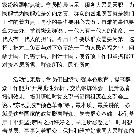
家纷纷跟帖点赞。学员陈晨表示，服务人民是天职，为
民解忧为民解难是分内之责。群众的困难疾苦就是我们
工作的着力点，再小的事也要用心去做，再难的事也要
全力去办。学员饶会群说，一代人有一代人的使命、一
代人有一代人的担当。今后工作要以群众需要为第一选
择，把对上负责与对下负责统一于为人民造福之中，问
政于民、问需于民、问计于民，使各项工作和举措精准
对接基层所需、群众所盼、民心所向。
活动结束后，学员们围绕“加强本色教育，提高群
众工作能力”开展党性分析，交流锻炼体会，提升教育
培训效果。培训班临时党支部书记熊祖茂在支部会上
说，“东欧剧变”“颜色革命”等，最本质、最关键的一条
就是这些国家的政党脱离群众、失去群众基础。我们基
层干部要坚持“民之所好好之，民之所恶恶之”，时时想
着基层、事事为着群众，保持和维护好党同人民群众的