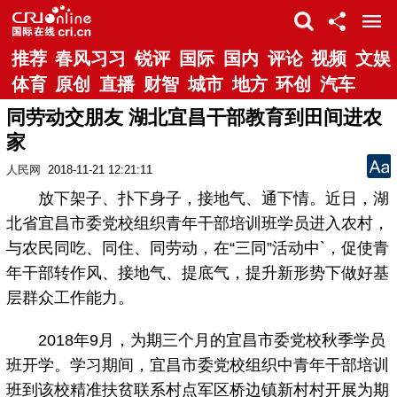
推荐
春风习习
锐评
国际
国内
评论
视频
文娱
体育
原创
直播
财智
城市
地方
环创
汽车
同劳动交朋友 湖北宜昌干部教育到田间进农
家
人民网
2018-11-21 12:21:11
放下架子、扑下身子，接地气、通下情。近日，湖
北省宜昌市委党校组织青年干部培训班学员进入农村，
与农民同吃、同住、同劳动，在“三同”活动中`，促使青
年干部转作风、接地气、提底气，提升新形势下做好基
层群众工作能力。
2018年9月，为期三个月的宜昌市委党校秋季学员
班开学。学习期间，宜昌市委党校组织中青年干部培训
班到该校精准扶贫联系村点军区桥边镇新村村开展为期