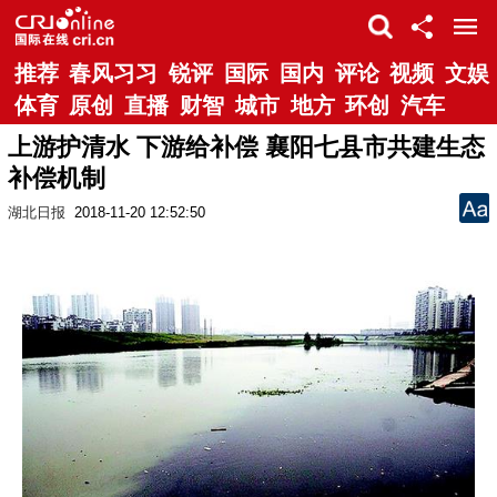
推荐
春风习习
锐评
国际
国内
评论
视频
文娱
体育
原创
直播
财智
城市
地方
环创
汽车
上游护清水 下游给补偿 襄阳七县市共建生态
补偿机制
湖北日报
2018-11-20 12:52:50