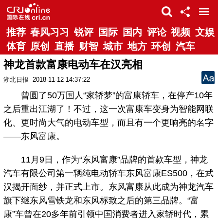
推荐
春风习习
锐评
国际
国内
评论
视频
文娱
体育
原创
直播
财智
城市
地方
环创
汽车
神龙首款富康电动车在汉亮相
湖北日报
2018-11-12 14:37:22
曾圆了50万国人“家轿梦”的富康轿车，在停产10年
之后重出江湖了！不过，这一次富康车变身为智能网联
化、更时尚大气的电动车型，而且有一个更响亮的名字
——东风富康。
11月9日，作为“东风富康”品牌的首款车型，神龙
汽车有限公司第一辆纯电动轿车东风富康ES500，在武
汉揭开面纱，并正式上市。东风富康从此成为神龙汽车
旗下继东风雪铁龙和东风标致之后的第三品牌。“富
康”车曾在20多年前引领中国消费者进入家轿时代，累