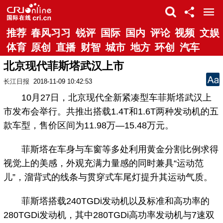
推荐
春风习习
锐评
国际
国内
评论
视频
文娱
体育
原创
直播
财智
城市
地方
环创
汽车
北京现代菲斯塔武汉上市
长江日报
2018-11-09 10:42:53
10月27日，北京现代全新紧凑型车菲斯塔武汉上
市发布会举行。共推出搭载1.4T和1.6T两种发动机的五
款车型，售价区间为11.98万—15.48万元。
菲斯塔在车身与车窗等多处利用黄金分割比例求得
视觉上的美感，外观充满力量感的同时兼具“运动范
儿”，溜背式的线条与贯穿式车尾灯提升其运动气质。
菲斯塔搭载240TGDi发动机以及标准和高功率的
280TGDi发动机，其中280TGDi高功率发动机与7速双