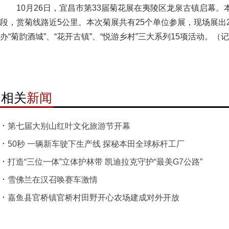
10月26日，宜昌市第33届菊花展在夷陵区龙泉古镇启幕。本
段，赏菊线路近5公里。本次菊展共有25个单位参展，现场展出2
办“菊韵酒城”、“花开古镇”、“悦游乡村”三大系列15项活动。（记
相关
新闻
第七届大别山红叶文化旅游节开幕
50秒 一辆新车驶下生产线 探秘本田全球标杆工厂
打造“三位一体”立体护林带 凯迪拉克守护“最美G7公路”
雪佛兰在汉召唤赛车激情
嘉鱼县官桥镇官桥村田野开心农场建成对外开放