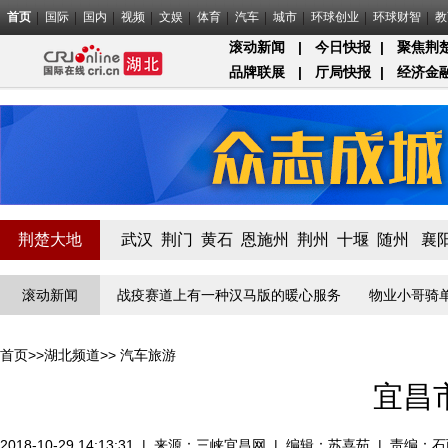
首页
国际
国内
视频
文娱
体育
汽车
城市
环球创业
环球财智
教
滚动新闻
|
今日快报
|
聚焦荆
品牌联展
|
厅局快报
|
经济金
荆楚大地
武汉
荆门
黄石
恩施州
荆州
十堰
随州
襄
疫”线守门员
滚动新闻
战疫赛道上有一种汉马版的暖心服务
物业小哥骑单车
首页
>>
湖北频道
>>
汽车旅游
宜昌
2018-10-29 14:13:31
|
来源：
三峡宜昌网
|
编辑：苏喜茹
|
责编：石