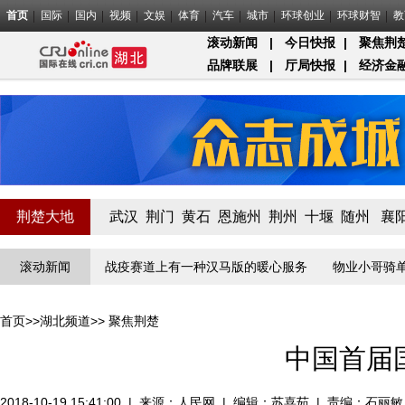
首页
国际
国内
视频
文娱
体育
汽车
城市
环球创业
环球财智
教
滚动新闻
|
今日快报
|
聚焦荆
品牌联展
|
厅局快报
|
经济金
荆楚大地
武汉
荆门
黄石
恩施州
荆州
十堰
随州
襄
”线守门员
滚动新闻
战疫赛道上有一种汉马版的暖心服务
物业小哥骑单车给
首页
>>
湖北频道
>>
聚焦荆楚
中国首届
2018-10-19 15:41:00
|
来源：
人民网
|
编辑：苏喜茹
|
责编：石丽敏