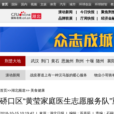
首页
国际
国内
视频
文娱
体育
汽车
城市
环球创业
环球财智
教
滚动新闻
|
今日快报
|
聚焦荆
品牌联展
|
厅局快报
|
经济金
荆楚大地
武汉
荆门
黄石
恩施州
荆州
十堰
随州
襄
疫”线守门员
滚动新闻
战疫赛道上有一种汉马版的暖心服务
物业小哥骑单车
首页
>>
湖北频道
>>
美食健康
硚口区“黄莹家庭医生志愿服务队
2018-10-15 10:19:42
|
来源：
湖北日报
|
编辑：苏喜茹
|
责编：石丽