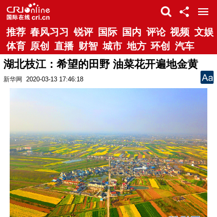
推荐
春风习习
锐评
国际
国内
评论
视频
文娱
体育
原创
直播
财智
城市
地方
环创
汽车
湖北枝江：希望的田野 油菜花开遍地金黄
新华网
2020-03-13 17:46:18