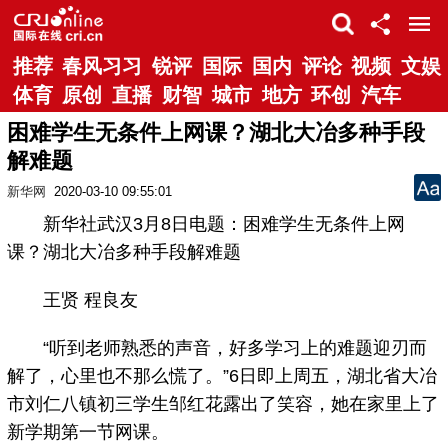
推荐
春风习习
锐评
国际
国内
评论
视频
文娱
体育
原创
直播
财智
城市
地方
环创
汽车
困难学生无条件上网课？湖北大冶多种手段
解难题
新华网
2020-03-10 09:55:01
新华社武汉3月8日电题：困难学生无条件上网
课？湖北大冶多种手段解难题
王贤 程良友
“听到老师熟悉的声音，好多学习上的难题迎刃而
解了，心里也不那么慌了。”6日即上周五，湖北省大冶
市刘仁八镇初三学生邹红花露出了笑容，她在家里上了
新学期第一节网课。